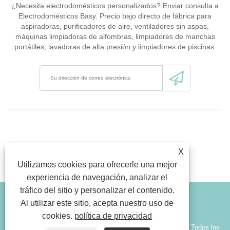
¿Necesita electrodomésticos personalizados? Enviar consulta a
Electrodomésticos Basy. Precio bajo directo de fábrica para
aspiradoras, purificadores de aire, ventiladores sin aspas,
máquinas limpiadoras de alfombras, limpiadores de manchas
portátiles, lavadoras de alta presión y limpiadores de piscinas.
X
Utilizamos cookies para ofrecerle una mejor
experiencia de navegación, analizar el
tráfico del sitio y personalizar el contenido.
Link
Sitemap
RSS
Xml
política de privacidad
Al utilizar este sitio, acepta nuestro uso de
cookies.
política de privacidad
Copyright © 2026 Ningbo Basy Electric Appliances Co., Ltd. Todos los