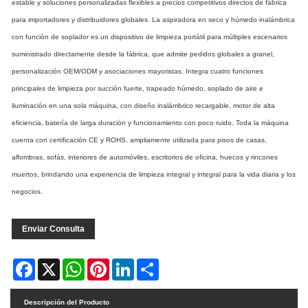
estable y soluciones personalizadas flexibles a precios competitivos directos de fábrica
para importadores y distribuidores globales. La aspiradora en seco y húmedo inalámbrica
con función de soplador es un dispositivo de limpieza portátil para múltiples escenarios
suministrado directamente desde la fábrica, que admite pedidos globales a granel,
personalización OEM/ODM y asociaciones mayoristas. Integra cuatro funciones
principales de limpieza por succión fuerte, trapeado húmedo, soplado de aire e
iluminación en una sola máquina, con diseño inalámbrico recargable, motor de alta
eficiencia, batería de larga duración y funcionamiento con poco ruido. Toda la máquina
cuenta con certificación CE y ROHS, ampliamente utilizada para pisos de casas,
alfombras, sofás, interiores de automóviles, escritorios de oficina, huecos y rincones
muertos, brindando una experiencia de limpieza integral y integral para la vida diaria y los
negocios.
Enviar Consulta
Facebook
X
WhatsApp
Pinterest
LinkedIn
Share
Descripción del Producto