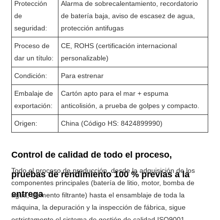
Protección
Alarma de sobrecalentamiento, recordatorio
de
de batería baja, aviso de escasez de agua,
seguridad:
protección antifugas
Proceso de
CE, ROHS (certificación internacional
dar un título:
personalizable)
Condición:
Para estrenar
Embalaje de
Cartón apto para el mar + espuma
exportación:
anticolisión, a prueba de golpes y compacto.
Origen:
China (Código HS: 8424899990)
Control de calidad de todo el proceso,
Todo el proceso de producción, desde la adquisición de los
pruebas de rendimiento 100 % previas a la
componentes principales (batería de litio, motor, bomba de
entrega
agua, elemento filtrante) hasta el ensamblaje de toda la
máquina, la depuración y la inspección de fábrica, sigue
estrictamente el sistema de gestión de calidad ISO9001.