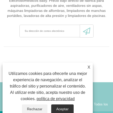
Electrodomésticos Basy. Precio bajo directo de fábrica para
aspiradoras, purificadores de aire, ventiladores sin aspas,
máquinas limpiadoras de alfombras, limpiadores de manchas
portátiles, lavadoras de alta presión y limpiadores de piscinas.
X
Utilizamos cookies para ofrecerle una mejor
experiencia de navegación, analizar el
tráfico del sitio y personalizar el contenido.
Link
Sitemap
RSS
Xml
política de privacidad
Al utilizar este sitio, acepta nuestro uso de
cookies.
política de privacidad
Copyright © 2026 Ningbo Basy Electric Appliances Co., Ltd. Todos los
Rechazar
Aceptar
derechos reservados