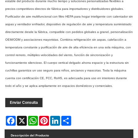
estable del producto durante mucho tiempo y soluciones personalizadas flexibles a
precios competitivos directos de fábrica para importadores y distribuidores globales.
Purificador de aire multifuncional con filtro HEPA para hogar inteligente con calentador sin
aspas y ventilador enfriador, dispositivo de regulación de aire y temperatura suministrado
directamente desde la fábrica, compatible con pedidos globales a granel, personalización
OEM/ODM y asociaciones mayoristas. Combina refrigeración sin aspas, calefacción a
temperatura constante y purificación de aire de alta eficiencia en una sola máquina, con
control remoto, múltiples velocidades del viento, función de sincronización y
funcionamiento silencioso. El cuerpo vertical delgado ahorra espacio y la estructura sin
cuchillas garantiza un uso seguro para niños, ancianos y mascotas. Toda la máquina
cuenta con certificación CE, FCC, RoHS, es adecuada para uso en interiores durante
todo el año y se aplica ampliamente en espacios domésticos y comerciales.
Enviar Consulta
Facebook
X
WhatsApp
Pinterest
LinkedIn
Share
Descripción del Producto